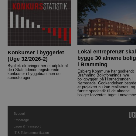
Lokal entreprenør skal
Konkurser i byggeriet
bygge 30 almene bolig
(Uge 32/2026-2)
i Bramming
BygTek.dk bringer her et udpluk af
de i Statstidende registrerede
Esbjerg Kommune har godkendt
konkurser i byggebranchen de
Bramming Boligforenings nye
seneste uger
boligbyggeri på Hjørnegrunden i
Nørregade. Godkendelsen betyde
at projektet nu kan realiseres, og
første spadestik til de almene
boliger forventes taget i novembe
Byggeri
Emballage
Lager & Transport
IT & Telekommunikation