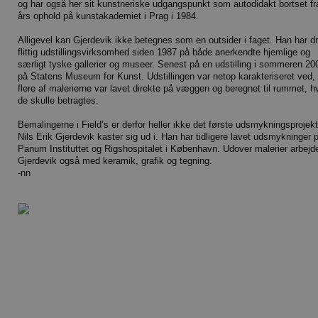
og har også her sit kunstneriske udgangspunkt som autodidakt bortset fr
års ophold på kunstakademiet i Prag i 1984.
Alligevel kan Gjerdevik ikke betegnes som en outsider i faget. Han har d
flittig udstillingsvirksomhed siden 1987 på både anerkendte hjemlige og
særligt tyske gallerier og museer. Senest på en udstilling i sommeren 20
på Statens Museum for Kunst. Udstillingen var netop karakteriseret ved, 
flere af malerierne var lavet direkte på væggen og beregnet til rummet, h
de skulle betragtes.
Bemalingerne i Field’s er derfor heller ikke det første udsmykningsprojekt
Nils Erik Gjerdevik kaster sig ud i. Han har tidligere lavet udsmykninger 
Panum Instituttet og Rigshospitalet i København. Udover malerier arbejd
Gjerdevik også med keramik, grafik og tegning.
-nn