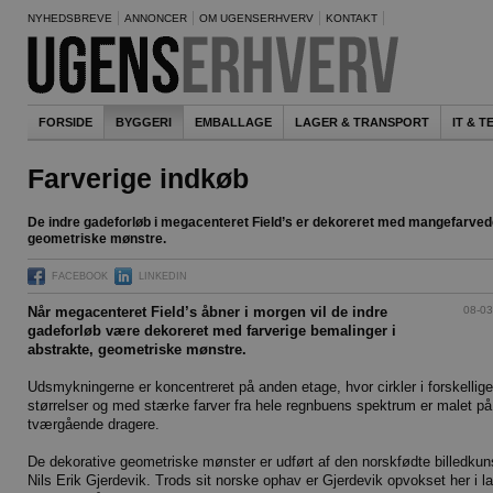
NYHEDSBREVE
ANNONCER
OM UGENSERHVERV
KONTAKT
FORSIDE
BYGGERI
EMBALLAGE
LAGER & TRANSPORT
IT & 
Farverige indkøb
De indre gadeforløb i megacenteret Field’s er dekoreret med mangefarve
geometriske mønstre.
FACEBOOK
LINKEDIN
08-03
Når megacenteret Field’s åbner i morgen vil de indre
gadeforløb være dekoreret med farverige bemalinger i
abstrakte, geometriske mønstre.
Udsmykningerne er koncentreret på anden etage, hvor cirkler i forskellige
størrelser og med stærke farver fra hele regnbuens spektrum er malet på
tværgående dragere.
De dekorative geometriske mønster er udført af den norskfødte billedkun
Nils Erik Gjerdevik. Trods sit norske ophav er Gjerdevik opvokset her i l