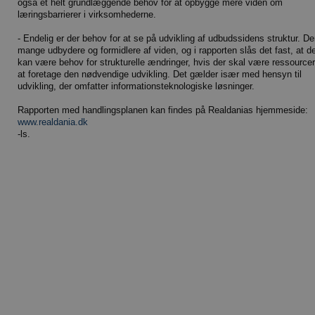
også et helt grundlæggende behov for at opbygge mere viden om
læringsbarrierer i virksomhederne.
- Endelig er der behov for at se på udvikling af udbudssidens struktur. De
mange udbydere og formidlere af viden, og i rapporten slås det fast, at d
kan være behov for strukturelle ændringer, hvis der skal være ressourcer 
at foretage den nødvendige udvikling. Det gælder især med hensyn til
udvikling, der omfatter informationsteknologiske løsninger.
Rapporten med handlingsplanen kan findes på Realdanias hjemmeside:
www.realdania.dk
-ls.