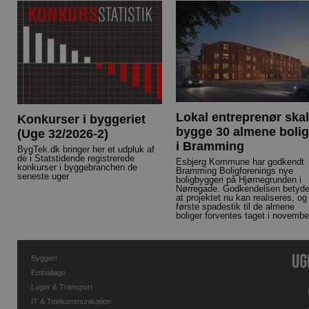
Lokal entreprenør skal
Konkurser i byggeriet
bygge 30 almene bolig
(Uge 32/2026-2)
i Bramming
BygTek.dk bringer her et udpluk af
de i Statstidende registrerede
Esbjerg Kommune har godkendt
konkurser i byggebranchen de
Bramming Boligforenings nye
seneste uger
boligbyggeri på Hjørnegrunden i
Nørregade. Godkendelsen betyde
at projektet nu kan realiseres, og
første spadestik til de almene
boliger forventes taget i novembe
Byggeri
Emballage
Lager & Transport
IT & Telekommunikation