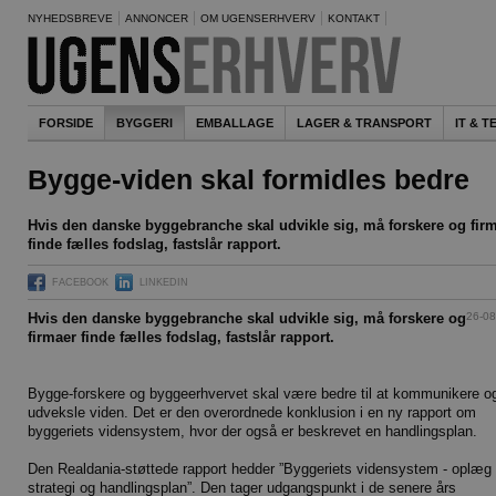
NYHEDSBREVE
ANNONCER
OM UGENSERHVERV
KONTAKT
FORSIDE
BYGGERI
EMBALLAGE
LAGER & TRANSPORT
IT & 
Bygge-viden skal formidles bedre
Hvis den danske byggebranche skal udvikle sig, må forskere og fir
finde fælles fodslag, fastslår rapport.
FACEBOOK
LINKEDIN
26-08
Hvis den danske byggebranche skal udvikle sig, må forskere og
firmaer finde fælles fodslag, fastslår rapport.
Bygge-forskere og byggeerhvervet skal være bedre til at kommunikere o
udveksle viden. Det er den overordnede konklusion i en ny rapport om
byggeriets vidensystem, hvor der også er beskrevet en handlingsplan.
Den Realdania-støttede rapport hedder ”Byggeriets vidensystem - oplæg t
strategi og handlingsplan”. Den tager udgangspunkt i de senere års