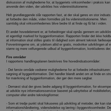
diskussion af mulighederne for, at byggeriets virksomheder i praksis kan
anvende den viden, der udvikles hos videninstitutionerne.
Helt grundlæggende slår rapporten fast, at der skal gøres en stor indsats 
at forbedre den måde, viden formidles på fra videninstitutionerne. Men
samtidig skal virksomhedernes blive bedre til at finde og få fat i viden.
Et andet hovedelement er, at forbedringer skal opnås gennem en udviklin
et egentligt marked for byggeinformation. Rapporten finder det ikke holdba
at information skal stilles gratis til rådighed som alment teknisk fælleseje
Forventningerne om, at ydelsen altid er gratis, modvirker udviklingen af e
større og mere velfungerede udbud af byggeinformation, konkluderes der.
Fire områder
I rapportens handlingsplanen beskrives fire hovedindsatsområder:
- Det første område vedrører mulighederne for at forbedre infrastrukturen 
søgning af byggeinformation. Det handler blandt andet om at finde en str
for mærkning af byggeinformation, der gør den mere søgbar.
- Dernæst skal der gives bedre adgang til byggeinformation, for eksempe
at udvikle nye informationsservicer baseret på udnyttelse af mobiltelefon
computer eller andre teknologiformer.
- Som et tredje punkt skal fokuseres på udvikling af metoder, der kan stø
informationshåndtering, vidensledelse og læring i byggevirksomheder. De