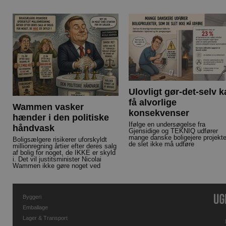
Ulovligt gør-det-selv 
få alvorlige
Wammen vasker
konsekvenser
hænder i den politiske
Ifølge en undersøgelse fra
håndvask
Gjensidige og TEKNIQ udfører
mange danske boligejere projekte
Boligsælgere risikerer uforskyldt
de slet ikke må udføre
millionregning årtier efter deres salg
af bolig for noget, de IKKE er skyld
i. Det vil justitsminister Nicolai
Wammen ikke gøre noget ved
Byggeri
Emballage
Lager & Transport