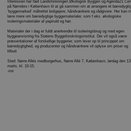
Interessen har fået Landsforeningen Økologisk Byggeri og Agenda21 Cen
på Nørrebro i København til at gå sammen om at arrangere et bæredygtig
’byggemarked’ målrettet boligejere, håndværkere og rådgivere. Her kan 
lære mere om bæredygtige byggematerialer, som f.eks. økologiske
isoleringsmaterialer af papiruld og hør.
Materialer der i dag er fuldt anerkendte til isoleringsbrug og med egen
byggeanvisning fra Statens Byggeforskningsinstitut. Der vil også være
præsentationer af forskellige byggerier, som lever op til princippet om
bæredygtighed, og producenter og håndværkere vil oplyse om priser og
tilbud.
Sted: Nørre Allés medborgerhus, Nørre Allé 7, København, lørdag den 13
marts, kl. 10-15.
-mir