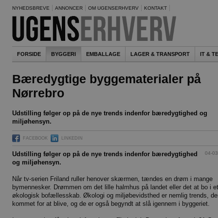
NYHEDSBREVE
ANNONCER
OM UGENSERHVERV
KONTAKT
FORSIDE
BYGGERI
EMBALLAGE
LAGER & TRANSPORT
IT & 
Bæredygtige byggematerialer på
Nørrebro
Udstilling følger op på de nye trends indenfor bæredygtighed og
miljøhensyn.
FACEBOOK
LINKEDIN
04-03
Udstilling følger op på de nye trends indenfor bæredygtighed
og miljøhensyn.
Når tv-serien Friland ruller henover skærmen, tændes en drøm i mange
bymennesker. Drømmen om det lille halmhus på landet eller det at bo i e
økologisk bofællesskab. Økologi og miljøbevidsthed er nemlig trends, de
kommet for at blive, og de er også begyndt at slå igennem i byggeriet.