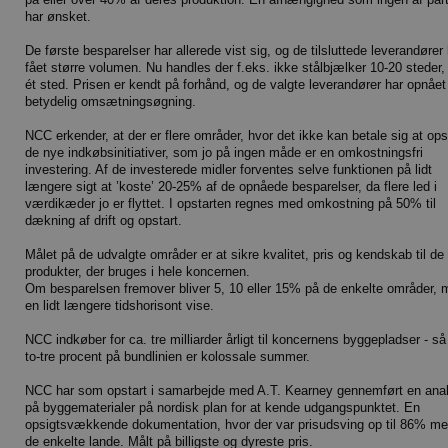
har ønsket.
De første besparelser har allerede vist sig, og de tilsluttede leverandører
fået større volumen. Nu handles der f.eks. ikke stålbjælker 10-20 steder
ét sted. Prisen er kendt på forhånd, og de valgte leverandører har opnået
betydelig omsætningsøgning.
NCC erkender, at der er flere områder, hvor det ikke kan betale sig at opst
de nye indkøbsinitiativer, som jo på ingen måde er en omkostningsfri
investering. Af de investerede midler forventes selve funktionen på lidt
længere sigt at ’koste’ 20-25% af de opnåede besparelser, da flere led i
værdikæder jo er flyttet. I opstarten regnes med omkostning på 50% til
dækning af drift og opstart.
Målet på de udvalgte områder er at sikre kvalitet, pris og kendskab til de
produkter, der bruges i hele koncernen.
Om besparelsen fremover bliver 5, 10 eller 15% på de enkelte områder, 
en lidt længere tidshorisont vise.
NCC indkøber for ca. tre milliarder årligt til koncernens byggepladser - så
to-tre procent på bundlinien er kolossale summer.
NCC har som opstart i samarbejde med A.T. Kearney gennemført en ana
på byggematerialer på nordisk plan for at kende udgangspunktet. En
opsigtsvækkende dokumentation, hvor der var prisudsving op til 86% me
de enkelte lande. Målt på billigste og dyreste pris.