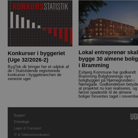
Lokal entreprenør skal
Konkurser i byggeriet
bygge 30 almene bolig
(Uge 32/2026-2)
i Bramming
BygTek.dk bringer her et udpluk af
de i Statstidende registrerede
Esbjerg Kommune har godkendt
konkurser i byggebranchen de
Bramming Boligforenings nye
seneste uger
boligbyggeri på Hjørnegrunden i
Nørregade. Godkendelsen betyde
at projektet nu kan realiseres, og
første spadestik til de almene
boliger forventes taget i novembe
Byggeri
Emballage
Lager & Transport
IT & Telekommunikation