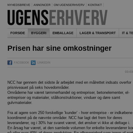
NYHEDSBREVE
ANNONCER
OM UGENSERHVERV
KONTAKT
FORSIDE
BYGGERI
EMBALLAGE
LAGER & TRANSPORT
IT & 
Prisen har sine omkostninger
FACEBOOK
LINKEDIN
03-03
NCC har gennem det sidste år arbejdet med en målrettet indsats overfor
prisniveauet på seks hovedområder.
Områderne har været tømmerhandel og entrepriser, betonelementer, el-
entrepriser og materialer, stålkonstruktioner, vinduer og døre samt
gulvmaterialer.
Fra at agere som 250 forskellige ’kunder’ - hver entreprise - er indkøbene
koordineret på de nævnte områder. NCC har lagt det frem for deres
leverandører, og i 30% har svaret været, det ønsker vi ikke at deltage i.
En årsag har været, at den samlede volumen for enkelte leverandører k
på eller over 40% af deres produktion. En afhængighed som ingen af par