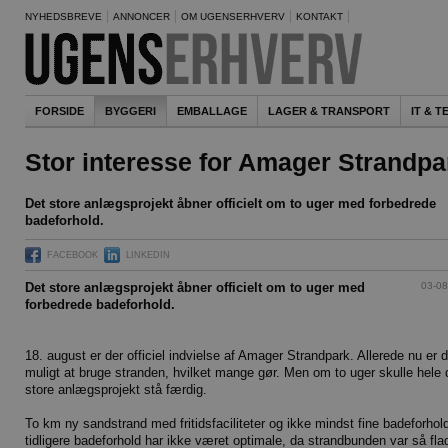
NYHEDSBREVE
ANNONCER
OM UGENSERHVERV
KONTAKT
FORSIDE
BYGGERI
EMBALLAGE
LAGER & TRANSPORT
IT & 
Stor interesse for Amager Strandpa
Det store anlægsprojekt åbner officielt om to uger med forbedrede
badeforhold.
FACEBOOK
LINKEDIN
03-08
Det store anlægsprojekt åbner officielt om to uger med
forbedrede badeforhold.
18. august er der officiel indvielse af Amager Strandpark. Allerede nu er d
muligt at bruge stranden, hvilket mange gør. Men om to uger skulle hele 
store anlægsprojekt stå færdig.
To km ny sandstrand med fritidsfaciliteter og ikke mindst fine badeforhol
tidligere badeforhold har ikke været optimale, da strandbunden var så flad