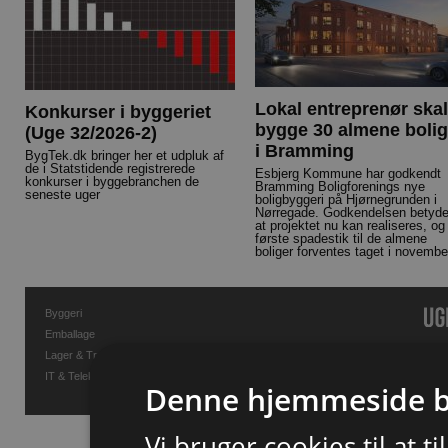
Lokal entreprenør skal
Konkurser i byggeriet
bygge 30 almene bolig
(Uge 32/2026-2)
i Bramming
BygTek.dk bringer her et udpluk af
de i Statstidende registrerede
Esbjerg Kommune har godkendt
konkurser i byggebranchen de
Bramming Boligforenings nye
seneste uger
boligbyggeri på Hjørnegrunden i
Nørregade. Godkendelsen betyde
at projektet nu kan realiseres, og
første spadestik til de almene
boliger forventes taget i novembe
Byggeri
Emballage
Lager & Transport
IT & Telekommunikation
Denne hjemmeside b
Vi bruger cookies til at t