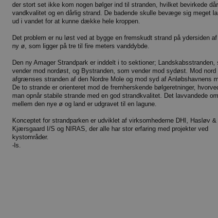
der stort set ikke kom nogen bølger ind til stranden, hvilket bevirkede dår
vandkvalitet og en dårlig strand. De badende skulle bevæge sig meget la
ud i vandet for at kunne dække hele kroppen.
Det problem er nu løst ved at bygge en fremskudt strand på ydersiden af
ny ø, som ligger på tre til fire meters vanddybde.
Den ny Amager Strandpark er inddelt i to sektioner; Landskabsstranden,
vender mod nordøst, og Bystranden, som vender mod sydøst. Mod nord
afgrænses stranden af den Nordre Mole og mod syd af Anløbshavnens m
De to strande er orienteret mod de fremherskende bølgeretninger, hvorve
man opnår stabile strande med en god strandkvalitet. Det lavvandede o
mellem den nye ø og land er udgravet til en lagune.
Konceptet for strandparken er udviklet af virksomhederne DHI, Hasløv &
Kjærsgaard I/S og NIRAS, der alle har stor erfaring med projekter ved
kystområder.
-ls.