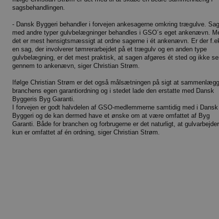
sagsbehandlingen.
- Dansk Byggeri behandler i forvejen ankesagerne omkring trægulve. Sag
med andre typer gulvbelægninger behandles i GSO´s eget ankenævn. M
det er mest hensigtsmæssigt at ordne sagerne i ét ankenævn. Er der f.e
en sag, der involverer tømrerarbejdet på et trægulv og en anden type
gulvbelægning, er det mest praktisk, at sagen afgøres ét sted og ikke s
gennem to ankenævn, siger Christian Strøm.
Ifølge Christian Strøm er det også målsætningen på sigt at sammenlæg
branchens egen garantiordning og i stedet lade den erstatte med Dansk
Byggeris Byg Garanti.
I forvejen er godt halvdelen af GSO-medlemmerne samtidig med i Dansk
Byggeri og de kan dermed have et ønske om at være omfattet af Byg
Garanti. Både for branchen og forbrugerne er det naturligt, at gulvarbejde
kun er omfattet af én ordning, siger Christian Strøm.