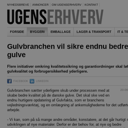
NYHEDSBREVE
ANNONCER
OM UGENSERHVERV
KONTAKT
FORSIDE
BYGGERI
EMBALLAGE
LAGER & TRANSPORT
IT & 
Gulvbranchen vil sikre endnu bedr
gulve
Flere initiativer omkring kvalitetssikring og garantiordninger skal lø
gulvkvalitet og forbrugersikkerhed yderligere.
FACEBOOK
LINKEDIN
20-06
Gulvbranchen sætter yderligere skub under processen med at
skabe bedre kvalitet på de danske gulve. Det skal ske ved en
endnu hurtigere opdatering af Gulvfakta, som er branchens
vejledningsværktøj, og en omlægning af ankemulighederne for det udført
arbejde.
- Vi kan, som på så mange andre områder, konstatere, at det går hurtigt
udviklingen af nye materialer. Derfor er der behov for, at nye og bedre