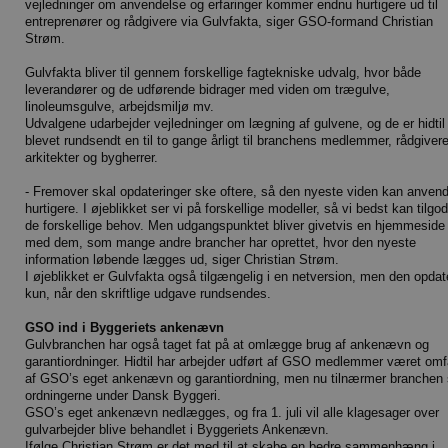
vejledninger om anvendelse og erfaringer kommer endnu hurtigere ud til
entreprenører og rådgivere via Gulvfakta, siger GSO-formand Christian
Strøm.
Gulvfakta bliver til gennem forskellige fagtekniske udvalg, hvor både
leverandører og de udførende bidrager med viden om trægulve,
linoleumsgulve, arbejdsmiljø mv.
Udvalgene udarbejder vejledninger om lægning af gulvene, og de er hidtil
blevet rundsendt en til to gange årligt til branchens medlemmer, rådgivere
arkitekter og bygherrer.
- Fremover skal opdateringer ske oftere, så den nyeste viden kan anven
hurtigere. I øjeblikket ser vi på forskellige modeller, så vi bedst kan tilgo
de forskellige behov. Men udgangspunktet bliver givetvis en hjemmeside i
med dem, som mange andre brancher har oprettet, hvor den nyeste
information løbende lægges ud, siger Christian Strøm.
I øjeblikket er Gulvfakta også tilgængelig i en netversion, men den opdat
kun, når den skriftlige udgave rundsendes.
GSO ind i Byggeriets ankenævn
Gulvbranchen har også taget fat på at omlægge brug af ankenævn og
garantiordninger. Hidtil har arbejder udført af GSO medlemmer været omf
af GSO’s eget ankenævn og garantiordning, men nu tilnærmer branchen 
ordningerne under Dansk Byggeri.
GSO’s eget ankenævn nedlægges, og fra 1. juli vil alle klagesager over
gulvarbejder blive behandlet i Byggeriets Ankenævn.
Ifølge Christian Strøm er det med til at skabe en bedre sammenhæng i