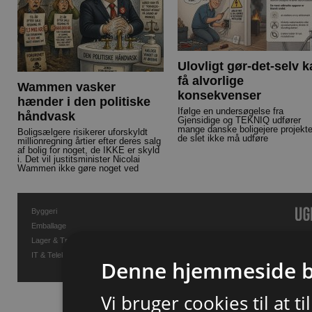
Ulovligt gør-det-selv 
få alvorlige
Wammen vasker
konsekvenser
hænder i den politiske
Ifølge en undersøgelse fra
håndvask
Gjensidige og TEKNIQ udfører
mange danske boligejere projekte
Boligsælgere risikerer uforskyldt
de slet ikke må udføre
millionregning årtier efter deres salg
af bolig for noget, de IKKE er skyld
i. Det vil justitsminister Nicolai
Wammen ikke gøre noget ved
Byggeri
Emballage
Lager & Transport
IT & Telekommunikation
Denne hjemmeside b
Vi bruger cookies til at t