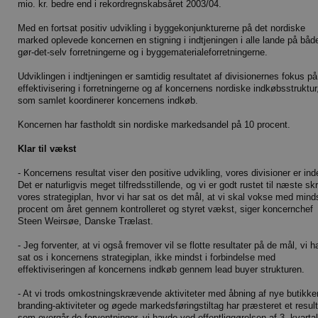
mio. kr. bedre end i rekordregnskabsåret 2003/04.
Med en fortsat positiv udvikling i byggekonjunkturerne på det nordiske
marked oplevede koncernen en stigning i indtjeningen i alle lande på båd
gør-det-selv forretningerne og i byggematerialeforretningerne.
Udviklingen i indtjeningen er samtidig resultatet af divisionernes fokus på
effektivisering i forretningerne og af koncernens nordiske indkøbsstruktur
som samlet koordinerer koncernens indkøb.
Koncernen har fastholdt sin nordiske markedsandel på 10 procent.
Klar til vækst
- Koncernens resultat viser den positive udvikling, vores divisioner er inde
Det er naturligvis meget tilfredsstillende, og vi er godt rustet til næste skri
vores strategiplan, hvor vi har sat os det mål, at vi skal vokse med mind
procent om året gennem kontrolleret og styret vækst, siger koncernchef
Steen Weirsøe, Danske Trælast.
- Jeg forventer, at vi også fremover vil se flotte resultater på de mål, vi h
sat os i koncernens strategiplan, ikke mindst i forbindelse med
effektiviseringen af koncernens indkøb gennem lead buyer strukturen.
- At vi trods omkostningskrævende aktiviteter med åbning af nye butikker
branding-aktiviteter og øgede markedsføringstiltag har præsteret et result
som overgår de forventninger, vi havde ved offentliggørelsen af 3. kvarta