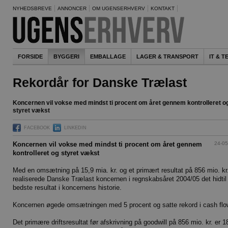
NYHEDSBREVE
ANNONCER
OM UGENSERHVERV
KONTAKT
FORSIDE
BYGGERI
EMBALLAGE
LAGER & TRANSPORT
IT & 
Rekordår for Danske Trælast
Koncernen vil vokse med mindst ti procent om året gennem kontrolleret o
styret vækst
FACEBOOK
LINKEDIN
24-05
Koncernen vil vokse med mindst ti procent om året gennem
kontrolleret og styret vækst
Med en omsætning på 15,9 mia. kr. og et primært resultat på 856 mio. kr
realiserede Danske Trælast koncernen i regnskabsåret 2004/05 det hidtil
bedste resultat i koncernens historie.
Koncernen øgede omsætningen med 5 procent og satte rekord i cash flo
Det primære driftsresultat før afskrivning på goodwill på 856 mio. kr. er 1