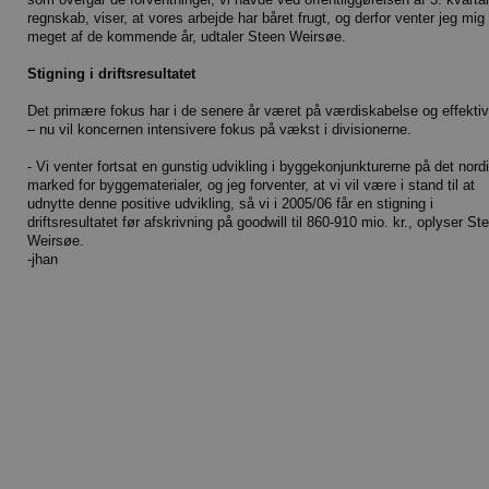
regnskab, viser, at vores arbejde har båret frugt, og derfor venter jeg mig
meget af de kommende år, udtaler Steen Weirsøe.
Stigning i driftsresultatet
Det primære fokus har i de senere år været på værdiskabelse og effektiv
– nu vil koncernen intensivere fokus på vækst i divisionerne.
- Vi venter fortsat en gunstig udvikling i byggekonjunkturerne på det nord
marked for byggematerialer, og jeg forventer, at vi vil være i stand til at
udnytte denne positive udvikling, så vi i 2005/06 får en stigning i
driftsresultatet før afskrivning på goodwill til 860-910 mio. kr., oplyser St
Weirsøe.
-jhan