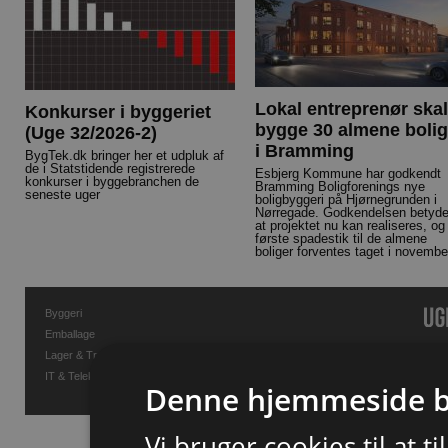
Lokal entreprenør skal
Konkurser i byggeriet
bygge 30 almene bolig
(Uge 32/2026-2)
i Bramming
BygTek.dk bringer her et udpluk af
de i Statstidende registrerede
Esbjerg Kommune har godkendt
konkurser i byggebranchen de
Bramming Boligforenings nye
seneste uger
boligbyggeri på Hjørnegrunden i
Nørregade. Godkendelsen betyde
at projektet nu kan realiseres, og
første spadestik til de almene
boliger forventes taget i novembe
Byggeri
Emballage
Lager & Transport
IT & Telekommunikation
Denne hjemmeside b
Vi bruger cookies til at t