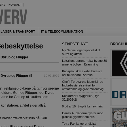
ERV
KONTAKT
LAGER & TRANSPORT
IT & TELEKOMMUNIKATION
ræbeskyttelse
SENESTE NYT
BROCHU
Ny Sennebogenspecialist til
skrot og affald
 Dyrup og Flügger
Lokal entreprenør skal bygge 30
almene boliger i Bramming
Kaospilot skal skabe kreative
arkitektledere i Aarhus
Dyrup og Flügger til
19-05-2005
Chef i Forsvarets Materiel- og
Indkøbsstyrelse tiltalt for
g’ i reklameblokkene på tv, hvor seerne
omfattende og grov millionsvig
oldsvis Gori og Flügger, idet Dyrup
Konkurser i byggeriet (Uge
lame for Gori op af skuffen som
32/2026-2)
konstaterer, at ’det siger altså
9 ud af 10: Stop links i e-mails
Dansk AI-platform dyster mod
globale giganter om pris
vre kalder træværket kun på Gori.
Tetra Pak lancerer digital
er ’positionerer sig på Dyrups