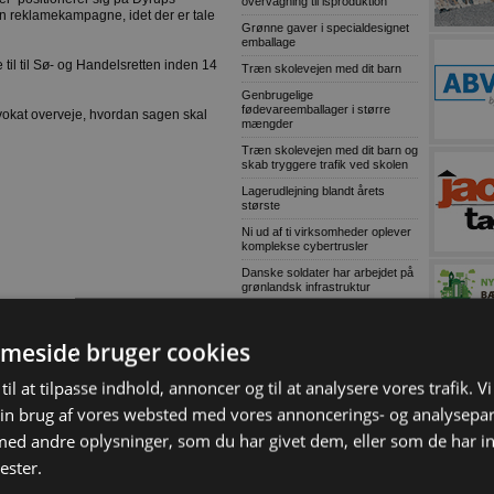
overvågning til isproduktion
in reklamekampagne, idet der er tale
Grønne gaver i specialdesignet
emballage
til til Sø- og Handelsretten inden 14
Træn skolevejen med dit barn
Genbrugelige
fødevareemballager i større
kat overveje, hvordan sagen skal
mængder
Træn skolevejen med dit barn og
skab tryggere trafik ved skolen
Lagerudlejning blandt årets
største
Ni ud af ti virksomheder oplever
komplekse cybertrusler
Danske soldater har arbejdet på
grønlandsk infrastruktur
MEST LÆSTE
meside bruger cookies
Ny Sennebogenspecialist til
skrot og affald
til at tilpasse indhold, annoncer og til at analysere vores trafik. V
Lokal entreprenør skal bygge 30
in brug af vores websted med vores annoncerings- og analysepa
almene boliger i Bramming
d andre oplysninger, som du har givet dem, eller som de har in
Kaospilot skal skabe kreative
arkitektledere i Aarhus
ester.
Chef i Forsvarets Materiel- og
Indkøbsstyrelse tiltalt for