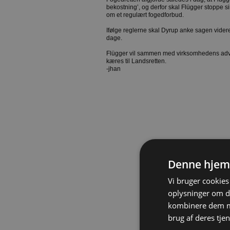
bekostning’, og derfor skal Flügger stoppe s
om et regulært fogedforbud.
Ifølge reglerne skal Dyrup anke sagen videre 
dage.
Flügger vil sammen med virksomhedens advo
kæres til Landsretten.
-jhan
Denne hjem
Vi bruger cookies 
oplysninger om d
kombinere dem me
brug af deres tjen