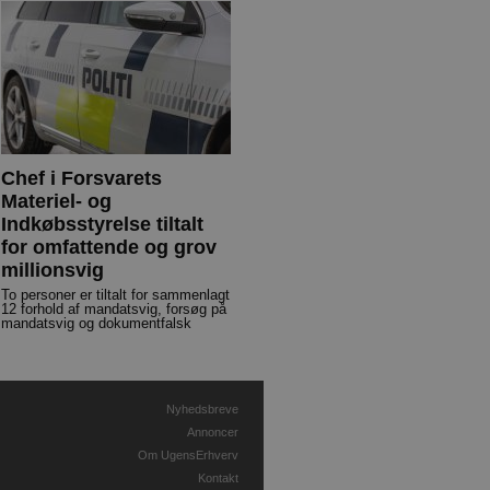
Chef i Forsvarets
Materiel- og
Indkøbsstyrelse tiltalt
for omfattende og grov
millionsvig
To personer er tiltalt for sammenlagt
12 forhold af mandatsvig, forsøg på
mandatsvig og dokumentfalsk
Nyhedsbreve
Annoncer
Om UgensErhverv
Kontakt