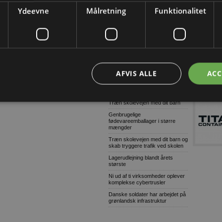
omfattende og grov millionsvig
Ydeevne
Målretning
Funktionalitet
Konkurser i byggeriet (Uge
32/2026-2)
9 ud af 10: Stop links i e-mails
Dansk AI-platform dyster mod
globale giganter om pris
Tetra Pak lancerer digital
AFVIS ALLE
ACC
overvågning til isproduktion
Grønne gaver i specialdesignet
emballage
Træn skolevejen med dit barn
Genbrugelige
fødevareemballager i større
mængder
Træn skolevejen med dit barn og
skab tryggere trafik ved skolen
Lagerudlejning blandt årets
største
Ni ud af ti virksomheder oplever
komplekse cybertrusler
Danske soldater har arbejdet på
grønlandsk infrastruktur