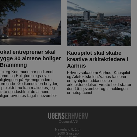
okal entreprenør skal
Kaospilot skal skabe
ygge 30 almene boliger
kreative arkitektledere i
 Bramming
Aarhus
sbjerg Kommune har godkendt
Erhvervsakademi Aarhus, Kaospilot
ramming Boligforenings nye
og Arkitektskolen Aarhus lancerer
oligbyggeri på Hjørnegrunden i
en ny diplomuddannelse i
ørregade. Godkendelsen betyder,
arkitekturledelse. Første hold starter
t projektet nu kan realiseres, og
den 16. november, og tilmeldingen
ørste spadestik til de almene
er netop åbnet
oliger forventes taget i november
Odsgard A/S
Naverland 8, 1.th.
2600 Glostrup