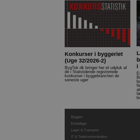
L
Konkurser i byggeriet
b
(Uge 32/2026-2)
i
BygTek.dk bringer her et udpluk af
de i Statstidende registrerede
E
konkurser i byggebranchen de
B
seneste uger
b
N
a
f
b
Byggeri
Emballage
Lager & Transport
IT & Telekommunikation