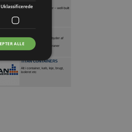
SPÆNCOM
Uklassificerede
Betonelementløsninger – well-built
for well-being!
SCANTRUCK
Danmarks største udbyder af
entreprenørmateriel,
EPTER ALLE
teleskoplæssere og kraner
TITAN CONTAINERS
Alt i container, køb, leje, brugt,
isoleret etc