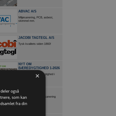
ABVAC A/S
Miljøsanering, PCB, asbest,
skimmel mm.
JACOBI TAGTEGL A/S
Tysk kvalitets siden 1860!
NYT OM
BÆREDYGTIGHED 1-2026
×
Magasin om bæredygtighed i
byggebranchen
i deler også
P.OLESEN A/S
rtnere, som kan
Nedbrydning og Miljøsanering
dsamlet fra din