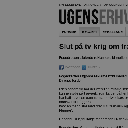
NYHEDSBREVE
ANNONCER
OM UGENSERHV
FORSIDE
BYGGERI
EMBALLAGE
Slut på tv-krig om t
Fogedretten afgjorde reklamestrid mellem
FACEBOOK
LINKEDIN
Fogedretten afgjorde reklamestrid mellem 
Dyrups fordel
I den senere tid har der været en mindre ’kri
kunne støde på træværk, som kalder på henh
har haft hevet en gammel træbeskyttelsesrek
modsvar til Flüggers,
hvor en mand står med øret til sit træværk og 
Flügger’.
Det er nu slut, for ifølge fogedretten i Rødo
Fogedretten afgjorde således i dag, at Flügg