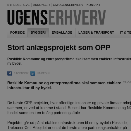
NYHEDSBREVE
ANNONCER
OM UGENSERHVERV
KONTAKT
FORSIDE
BYGGERI
EMBALLAGE
LAGER & TRANSPORT
IT & 
Stort anlægsprojekt som OPP
Roskilde Kommune og entreprenørfirma skal sammen etablere infrastruktu
ny bydel.
FACEBOOK
LINKEDIN
29-04
Roskilde Kommune og entreprenørfirma skal sammen etablere
infrastruktur til ny bydel.
De første OPP-projekter, hvor offentlige instanser og private firmaer arbe
sammen, er ved at komme i stand. Senest har Roskilde Kommune og N
fundet sammen i en treårig partneringaftale.
Projektet går ud på at etablere infrastrukturen til en ny bydel i Roskilde,
Trekroner Øst. Arbejdet er en af de første store partneringkontrakter på