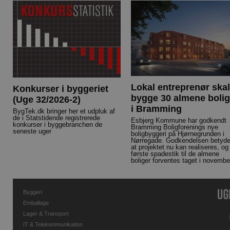
Lokal entreprenør skal
Konkurser i byggeriet
bygge 30 almene bolig
(Uge 32/2026-2)
i Bramming
BygTek.dk bringer her et udpluk af
de i Statstidende registrerede
Esbjerg Kommune har godkendt
konkurser i byggebranchen de
Bramming Boligforenings nye
seneste uger
boligbyggeri på Hjørnegrunden i
Nørregade. Godkendelsen betyde
at projektet nu kan realiseres, og
første spadestik til de almene
boliger forventes taget i novembe
Byggeri
Emballage
Lager & Transport
IT & Telekommunikation