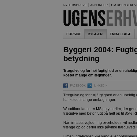
NYHEDSBREVE
ANNONCER
OM UGENSERHV
FORSIDE
BYGGERI
EMBALLAGE
Byggeri 2004: Fugt
betydning
Trægulve og for høj fugtighed er en uheldi
kostet mange omlægninger.
FACEBOOK
LINKEDIN
Trægulve og for høj fugtighed er en uheldig 
har kostet mange omlægninger.
Woodfloor lancerer MS polymerlim, der gør 
trægulve med betonfugt på helt op til 85% R
Når firmaets vejledning overholdes, vil rest
trænge op og derfor ikke påvirke trægulvets
Limen indeholder ikke vand eller opløsningsm