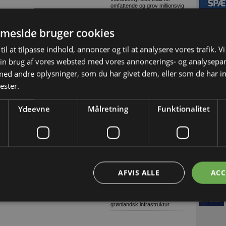
omfattende og grov millionsvig
Konkurser i byggeriet (Uge
32/2026-2)
meside bruger cookies
9 ud af 10: Stop links i e-mails
til at tilpasse indhold, annoncer og til at analysere vores trafik. V
Dansk AI-platform dyster mod
globale giganter om pris
in brug af vores websted med vores annoncerings- og analysepa
Tetra Pak lancerer digital
d andre oplysninger, som du har givet dem, eller som de har in
overvågning til isproduktion
ester.
Grønne gaver i specialdesignet
emballage
Træn skolevejen med dit barn
Ydeevne
Målretning
Funktionalitet
Genbrugelige
fødevareemballager i større
mængder
Træn skolevejen med dit barn og
skab tryggere trafik ved skolen
Lagerudlejning blandt årets
største
AFVIS ALLE
ACC
Ni ud af ti virksomheder oplever
komplekse cybertrusler
Danske soldater har arbejdet på
grønlandsk infrastruktur