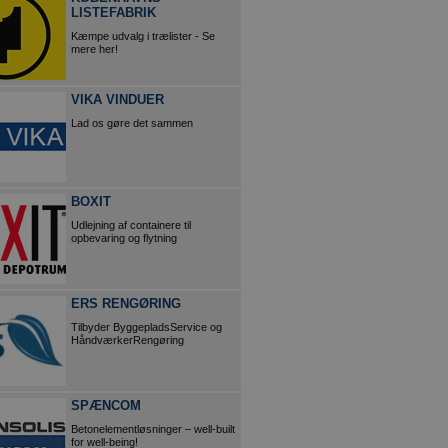
LISTEFABRIK
Kæmpe udvalg i trælister - Se
mere her!
VIKA VINDUER
Lad os gøre det sammen
BOXIT
Udlejning af containere til
opbevaring og flytning
ERS RENGØRING
Tilbyder ByggepladsService og
HåndværkerRengøring
SPÆNCOM
Betonelementløsninger – well-built
for well-being!