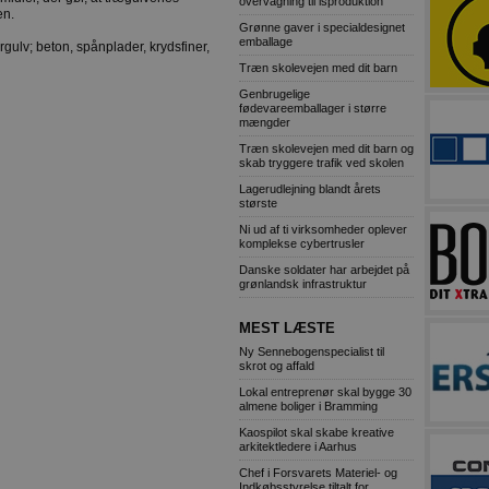
overvågning til isproduktion
en.
Grønne gaver i specialdesignet
emballage
gulv; beton, spånplader, krydsfiner,
Træn skolevejen med dit barn
Genbrugelige
fødevareemballager i større
mængder
Træn skolevejen med dit barn og
skab tryggere trafik ved skolen
Lagerudlejning blandt årets
største
Ni ud af ti virksomheder oplever
komplekse cybertrusler
Danske soldater har arbejdet på
grønlandsk infrastruktur
MEST LÆSTE
Ny Sennebogenspecialist til
skrot og affald
Lokal entreprenør skal bygge 30
almene boliger i Bramming
Kaospilot skal skabe kreative
arkitektledere i Aarhus
Chef i Forsvarets Materiel- og
Indkøbsstyrelse tiltalt for