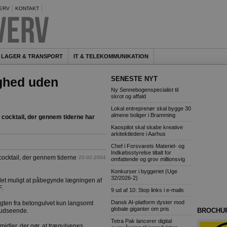
ERV
KONTAKT
LAGER & TRANSPORT
IT & TELEKOMMUNIKATION
ighed uden
SENESTE NYT
Ny Sennebogenspecialist til
skrot og affald
Lokal entreprenør skal bygge 30
almene boliger i Bramming
g cocktail, der gennem tiderne har
Kaospilot skal skabe kreative
arkitektledere i Aarhus
Chef i Forsvarets Materiel- og
Indkøbsstyrelse tiltalt for
cocktail, der gennem tiderne
20-02-2004
omfattende og grov millionsvig
Konkurser i byggeriet (Uge
32/2026-2)
det muligt at påbegynde lægningen af
F.
9 ud af 10: Stop links i e-mails
Dansk AI-platform dyster mod
fugten fra betongulvet kun langsomt
globale giganter om pris
BROCHU
 udseende.
Tetra Pak lancerer digital
idler, der gør, at trægulvenes