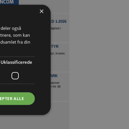
×
NYT OM
BÆREDYGTIGHED 1-2026
i deler også
Magasin om bæredygtighed i
byggebranchen
rtnere, som kan
dsamlet fra din
FYNS KRAN UDSTYR
Alt i løftegrej, løfteudstyr, kraner,
faldsikring mm.
Uklassificerede
RENAULT DANMARK
Find den varebil, der passer
bedst til kravene inden for dit
erhverv.
EPTER ALLE
LIND & RISØR
Fra Typehus til Drømme Villa