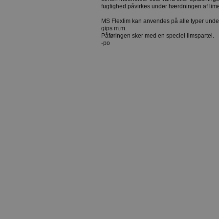
fugtighed påvirkes under hærdningen af lim
MS Flexlim kan anvendes på alle typer under
gips m.m.
Påføringen sker med en speciel limspartel.
-po