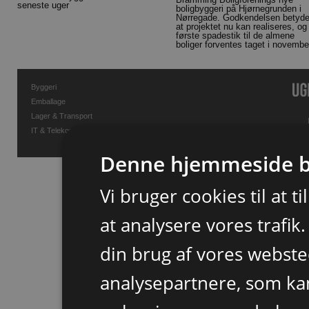
seneste uger
boligbyggeri på Hjørnegrunden i
Nørregade. Godkendelsen betyde
at projektet nu kan realiseres, og
første spadestik til de almene
boliger forventes taget i novembe
Byggeri
Emballage
Lager & Transport
IT & Telekommunikation
Denne hjemmeside b
Vi bruger cookies til at t
at analysere vores trafik
din brug af vores webst
analysepartnere, som k