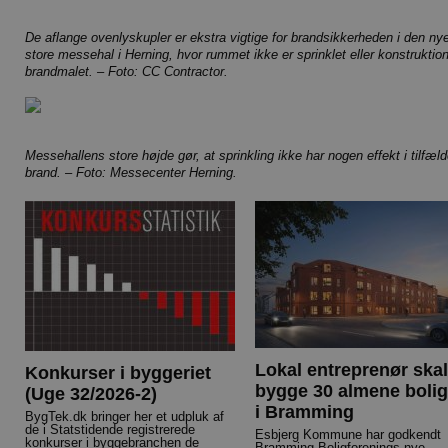
De aflange ovenlyskupler er ekstra vigtige for brandsikkerheden i den ny
store messehal i Herning, hvor rummet ikke er sprinklet eller konstruktio
brandmalet. – Foto: CC Contractor.
Messehallens store højde gør, at sprinkling ikke har nogen effekt i tilfæld
brand. – Foto: Messecenter Herning.
Lokal entreprenør skal
Konkurser i byggeriet
bygge 30 almene bolig
(Uge 32/2026-2)
i Bramming
BygTek.dk bringer her et udpluk af
de i Statstidende registrerede
Esbjerg Kommune har godkendt
konkurser i byggebranchen de
Bramming Boligforenings nye