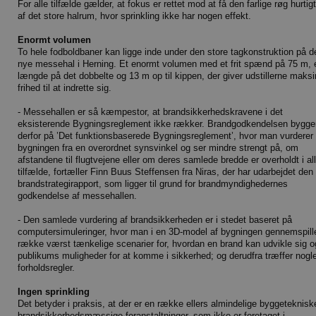
For alle tilfælde gælder, at fokus er rettet mod at få den farlige røg hurtig
af det store halrum, hvor sprinkling ikke har nogen effekt.
Enormt volumen
To hele fodboldbaner kan ligge inde under den store tagkonstruktion på d
nye messehal i Herning. Et enormt volumen med et frit spænd på 75 m, 
længde på det dobbelte og 13 m op til kippen, der giver udstillerne maks
frihed til at indrette sig.
- Messehallen er så kæmpestor, at brandsikkerhedskravene i det
eksisterende Bygningsreglement ikke rækker. Brandgodkendelsen bygge
derfor på ’Det funktionsbaserede Bygningsreglement’, hvor man vurderer
bygningen fra en overordnet synsvinkel og ser mindre strengt på, om
afstandene til flugtvejene eller om deres samlede bredde er overholdt i al
tilfælde, fortæller Finn Buus Steffensen fra Niras, der har udarbejdet den
brandstrategirapport, som ligger til grund for brandmyndighedernes
godkendelse af messehallen.
- Den samlede vurdering af brandsikkerheden er i stedet baseret på
computersimuleringer, hvor man i en 3D-model af bygningen gennemspill
række værst tænkelige scenarier for, hvordan en brand kan udvikle sig o
publikums muligheder for at komme i sikkerhed; og derudfra træffer nogl
forholdsregler.
Ingen sprinkling
Det betyder i praksis, at der er en række ellers almindelige byggeteknisk
brandsikkerhedsmæssige foranstaltninger, som ikke er foretaget i