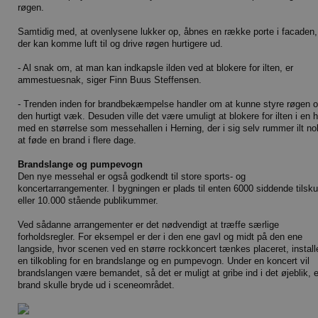
røgen.
Samtidig med, at ovenlysene lukker op, åbnes en række porte i facaden,
der kan komme luft til og drive røgen hurtigere ud.
- Al snak om, at man kan indkapsle ilden ved at blokere for ilten, er
ammestuesnak, siger Finn Buus Steffensen.
- Trenden inden for brandbekæmpelse handler om at kunne styre røgen o
den hurtigt væk. Desuden ville det være umuligt at blokere for ilten i en h
med en størrelse som messehallen i Herning, der i sig selv rummer ilt nok
at føde en brand i flere dage.
Brandslange og pumpevogn
Den nye messehal er også godkendt til store sports- og
koncertarrangementer. I bygningen er plads til enten 6000 siddende tilsk
eller 10.000 stående publikummer.
Ved sådanne arrangementer er det nødvendigt at træffe særlige
forholdsregler. For eksempel er der i den ene gavl og midt på den ene
langside, hvor scenen ved en større rockkoncert tænkes placeret, install
en tilkobling for en brandslange og en pumpevogn. Under en koncert vil
brandslangen være bemandet, så det er muligt at gribe ind i det øjeblik, 
brand skulle bryde ud i sceneområdet.