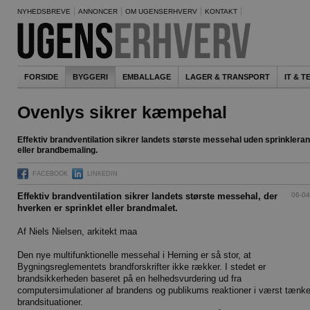
NYHEDSBREVE
ANNONCER
OM UGENSERHVERV
KONTAKT
FORSIDE
BYGGERI
EMBALLAGE
LAGER & TRANSPORT
IT & 
Ovenlys sikrer kæmpehal
Effektiv brandventilation sikrer landets største messehal uden sprinklera
eller brandbemaling.
FACEBOOK
LINKEDIN
06-04
Effektiv brandventilation sikrer landets største messehal, der
hverken er sprinklet eller brandmalet.
Af Niels Nielsen, arkitekt maa
Den nye multifunktionelle messehal i Herning er så stor, at
Bygningsreglementets brandforskrifter ikke rækker. I stedet er
brandsikkerheden baseret på en helhedsvurdering ud fra
computersimulationer af brandens og publikums reaktioner i værst tænke
brandsituationer.