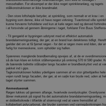
messehallen. For eksempel er der ikke noget sprinkleranlæg, og tagets
stålkonstruktionen er ikke brandmalet.
- Den store loftshøjde betyder, at sprinkling, som normalt er et krav i en
bygning som denne, ikke vil have nogen virkning. Tværtimod ville sprinkl
kunne forværre forholdene ved kun at køle røgen ned og derved forhindr
i at forsvinde ud gennem åbningerne i taget, forklarer Finn Buus Steffens
- Til gengæld er bygningen udstyret med et effektivt automatisk
brandalarmeringsanlæg, der gør, at en brand kan detekteres tidligt. Heref
gælder det om at få fjernet røgen - for det er røgen mere end ilden, der er
farlig for menneskene, som opholder sig hallen.
Spærenes manglende brandbemaling opvejes af, at de er overdimensione
så de kan klare en kritisk ståltemperatur på omkring 570 til 590 grader. 
de bærende lodrette stålsøjler langs facaden er brandbeskyttet ved at v
pakket ind i gips.
Tagkonstruktionen holdes yderligere sammen af en stor gitterbjælke hele
vejen rundt langs facaden, der gør, at en søjle kan bryde ned, uden at he
taget styrter sammen.
Ammestuesnak
Røgen lukkes ud gennem aflange, hvælvede ovenlyskupler. Ovenlysene
åbner mekanisk på signal fra det automatiske brandalarmeringsanlæg, 
er dobbeltsikrede i tilfælde af strømsvigt ved at være fremstillet af
kollaberbart polycarbonat, der bryder sammen ved varmepåvirkningen fra